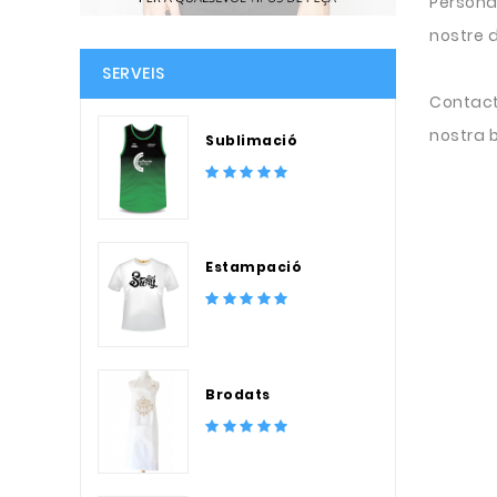
Personal
nostre d
SERVEIS
Contact
nostra b
Sublimació
Estampació
Brodats