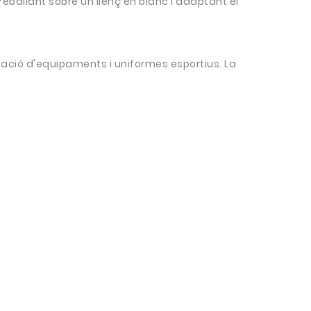
eballant sobre un llenç en blanc i adaptant el
ació d'equipaments i uniformes esportius. La
.