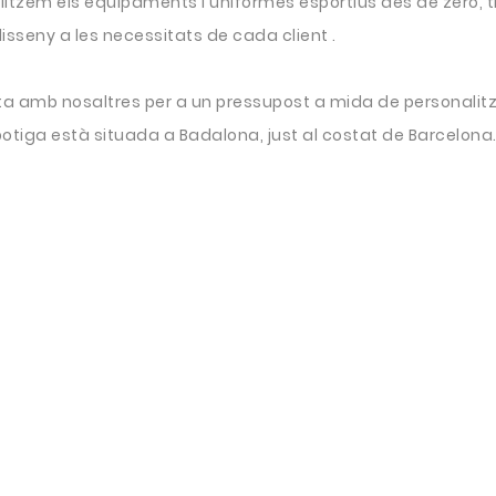
itzem els equipaments i uniformes esportius des de zero, tr
isseny a les necessitats de cada client .
a amb nosaltres per a un pressupost a mida de personalitz
otiga està situada a Badalona, just al costat de Barcelona