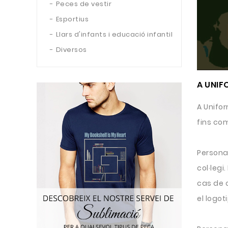
Peces de vestir
Esportius
Llars d'infants i educació infantil
Diversos
A UNIF
A Unifo
fins com
Persona
col·legi
cas de 
el logot