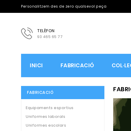
Personalitzem des de zero qualsevol peça
TELÈFON
93 465 65 77
INICI
FABRICACIÓ
COL·LE
FABRI
FABRICACIÓ
Equipaments esportius
Uniformes laborals
Uniformes escolars